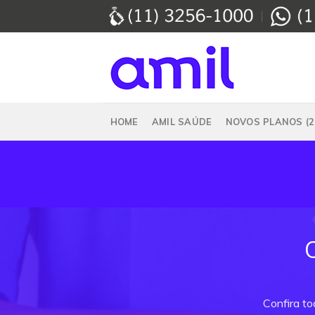
Skip
to
content
HOME
AMIL SAÚDE
NOVOS PLANOS (2
Confira t