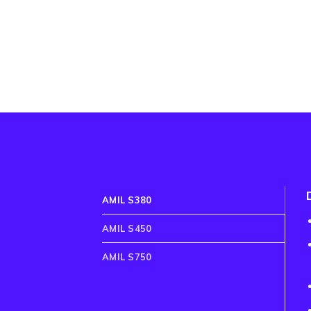
AMIL S380
AMIL S450
AMIL S750