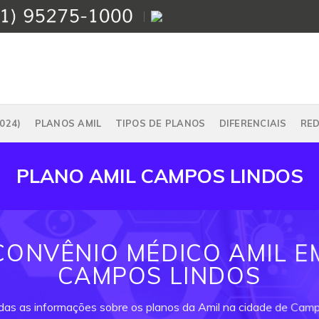
024)
PLANOS AMIL
TIPOS DE PLANOS
DIFERENCIAIS
RE
PLANO AMIL CAMPOS LINDOS
CONVÊNIO MÉDICO AMIL E
CAMPOS LINDOS
odas as informações sobre os planos da Amil na cidade de Camp