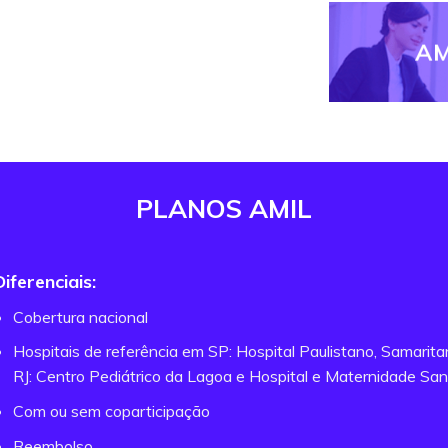
AM
PLANOS AMIL
Diferenciais:
Cobertura nacional
Hospitais de referência em SP: Hospital Paulistano, Samarit
RJ: Centro Pediátrico da Lagoa e Hospital e Maternidade San
Com ou sem coparticipação
Reembolso