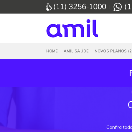
Skip
to
content
HOME
AMIL SAÚDE
NOVOS PLANOS (2
Confira tod