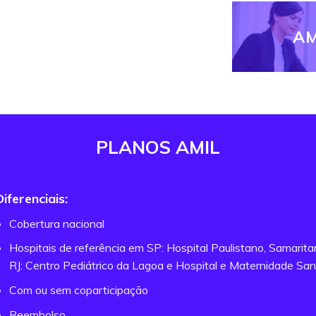
AM
PLANOS AMIL
Diferenciais:
Cobertura nacional
Hospitais de referência em SP: Hospital Paulistano, Samarit
RJ: Centro Pediátrico da Lagoa e Hospital e Maternidade San
Com ou sem coparticipação
Reembolso