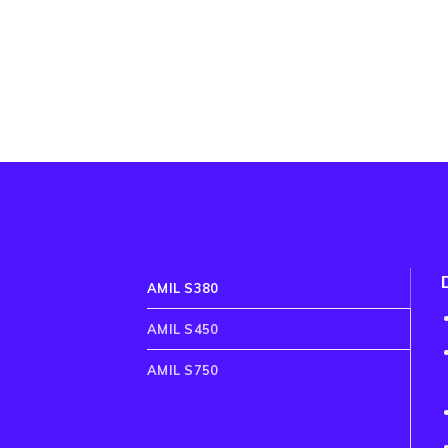
AMIL S380
AMIL S450
AMIL S750