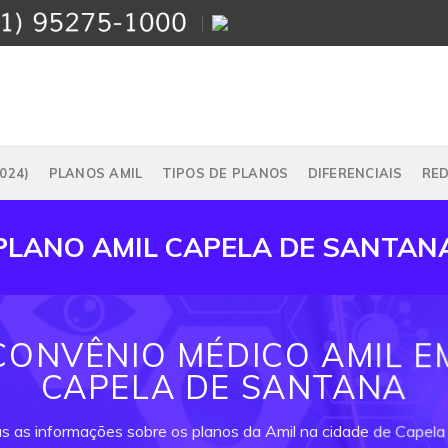
024)
PLANOS AMIL
TIPOS DE PLANOS
DIFERENCIAIS
RE
PLANO AMIL CAPELA DE SANTAN
CONVÊNIO MÉDICO AMIL E
CAPELA DE SANTANA
as as informações sobre os planos da Amil na cidade de Capela