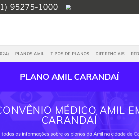
024)
PLANOS AMIL
TIPOS DE PLANOS
DIFERENCIAIS
RE
PLANO AMIL CARANDAÍ
CONVÊNIO MÉDICO AMIL E
CARANDAÍ
a todas as informações sobre os planos da Amil na cidade de Ca