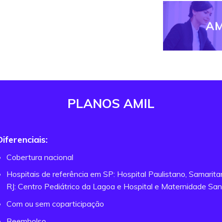
AM
PLANOS AMIL
Diferenciais:
Cobertura nacional
Hospitais de referência em SP: Hospital Paulistano, Samarit
RJ: Centro Pediátrico da Lagoa e Hospital e Maternidade San
Com ou sem coparticipação
Reembolso