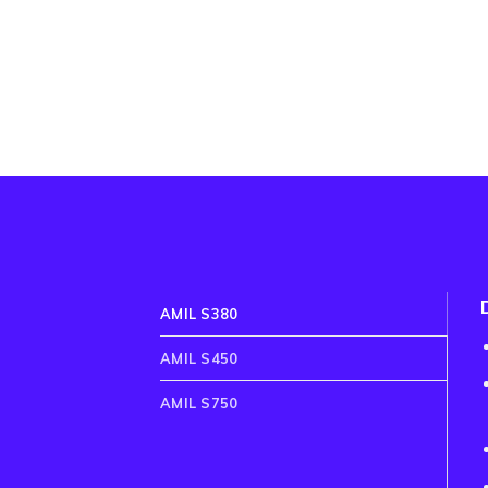
AMIL S380
AMIL S450
AMIL S750