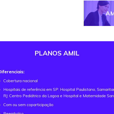
AM
PLANOS AMIL
Diferenciais:
Cobertura nacional
Hospitais de referência em SP: Hospital Paulistano, Samarit
RJ: Centro Pediátrico da Lagoa e Hospital e Maternidade San
Com ou sem coparticipação
Reembolso