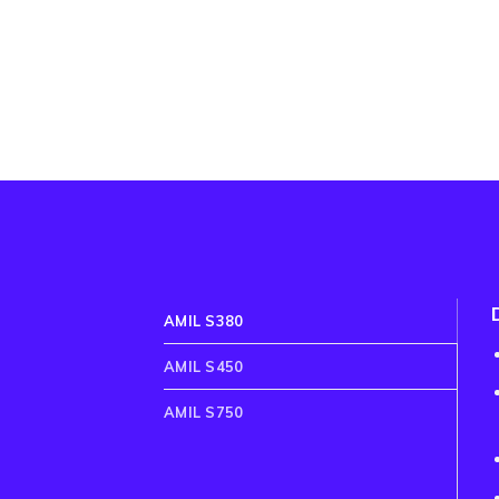
AMIL S380
AMIL S450
AMIL S750