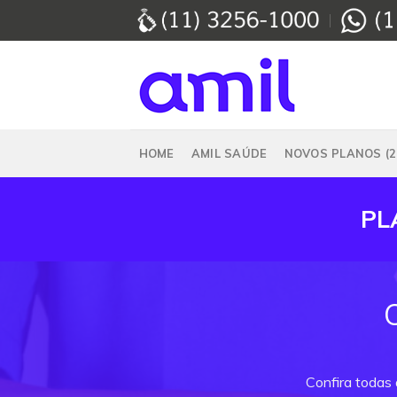
Skip
to
content
HOME
AMIL SAÚDE
NOVOS PLANOS (2
PL
Confira todas