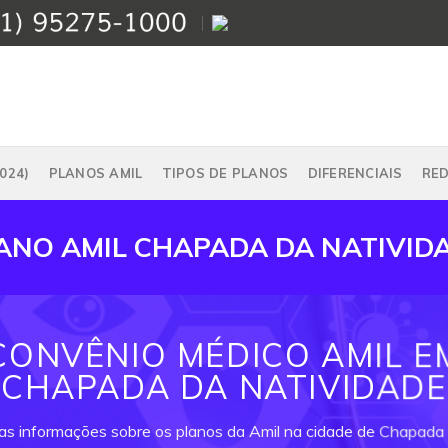
024)
PLANOS AMIL
TIPOS DE PLANOS
DIFERENCIAIS
RE
ANO AMIL CHAPADA DA NATIVID
CONVÊNIO MÉDICO AMIL E
CHAPADA DA NATIVIDADE
 as informações sobre os planos da Amil na cidade de Chapada 