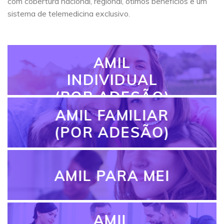
com cobertura nacional, regional, ótimos benefícios e um
sistema de telemedicina exclusivo.
AMIL
INDIVIDUAL
(POR ADESÃO)
AMIL FAMILIAR
(POR ADESÃO)
AMIL PARA MEI
AMIL