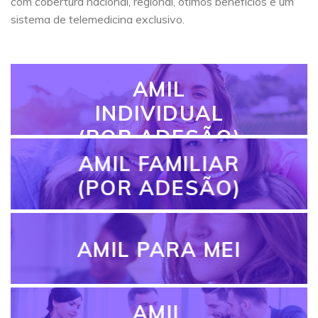
com cobertura nacional, regional, ótimos benefícios e um
sistema de telemedicina exclusivo.
AMIL
INDIVIDUAL
(POR ADESÃO)
AMIL FAMILIAR
(POR ADESÃO)
AMIL PARA MEI
AMIL