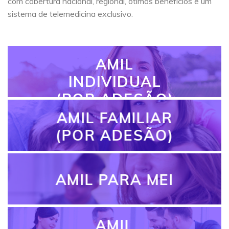
com cobertura nacional, regional, ótimos benefícios e um
sistema de telemedicina exclusivo.
AMIL
INDIVIDUAL
(POR ADESÃO)
AMIL FAMILIAR
(POR ADESÃO)
AMIL PARA MEI
AMIL