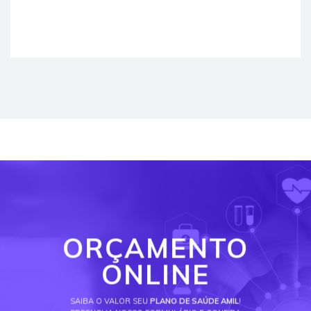
ORÇAMENTO
ONLINE
SAIBA O VALOR SEU
PLANO DE SAÚDE AMIL
!