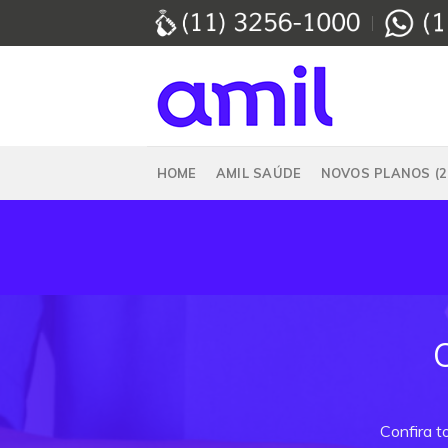
Skip
to
content
HOME
AMIL SAÚDE
NOVOS PLANOS (2
Confira t