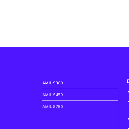
AMIL S380
AMIL S450
AMIL S750