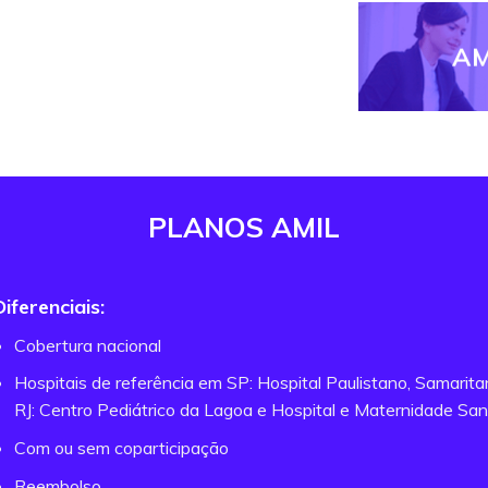
AM
PLANOS AMIL
Diferenciais:
Cobertura nacional
Hospitais de referência em SP: Hospital Paulistano, Samarit
RJ: Centro Pediátrico da Lagoa e Hospital e Maternidade San
Com ou sem coparticipação
Reembolso