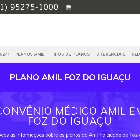
024)
PLANOS AMIL
TIPOS DE PLANOS
DIFERENCIAIS
RE
PLANO AMIL FOZ DO IGUAÇU
CONVÊNIO MÉDICO AMIL E
FOZ DO IGUAÇU
odas as informações sobre os planos da Amil na cidade de Foz 