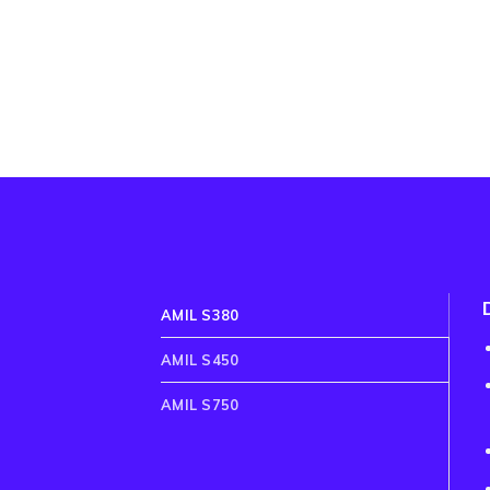
AMIL S380
AMIL S450
AMIL S750