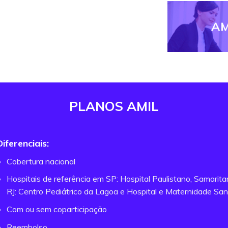
AM
PLANOS AMIL
Diferenciais:
Cobertura nacional
Hospitais de referência em SP: Hospital Paulistano, Samarit
RJ: Centro Pediátrico da Lagoa e Hospital e Maternidade San
Com ou sem coparticipação
Reembolso