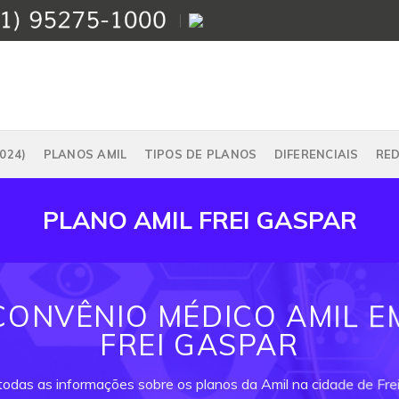
024)
PLANOS AMIL
TIPOS DE PLANOS
DIFERENCIAIS
RE
PLANO AMIL FREI GASPAR
CONVÊNIO MÉDICO AMIL E
FREI GASPAR
todas as informações sobre os planos da Amil na cidade de Fre