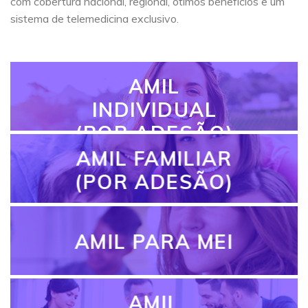
com cobertura nacional, regional, ótimos benefícios e um
sistema de telemedicina exclusivo.
AMIL
INDIVIDUAL
(POR ADESÃO)
AMIL FAMILIAR
(POR ADESÃO)
AMIL PARA MEI
AMIL