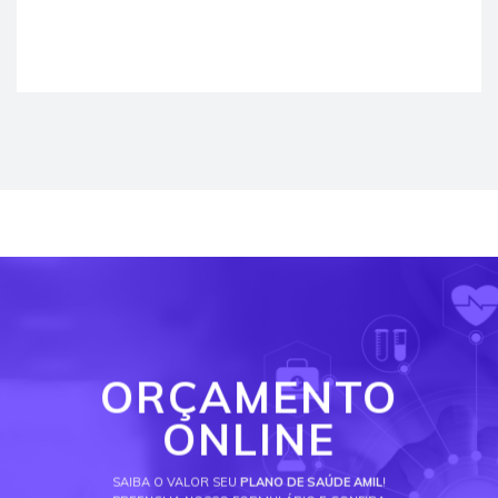
ORÇAMENTO
ONLINE
SAIBA O VALOR SEU
PLANO DE SAÚDE AMIL
!