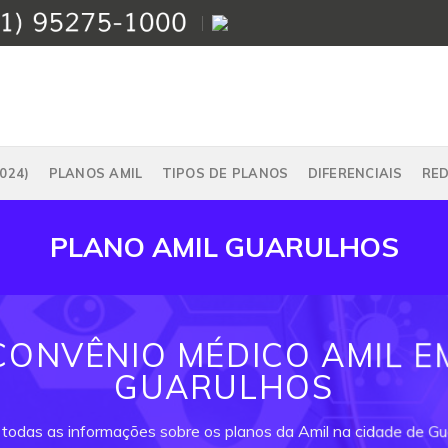
024)
PLANOS AMIL
TIPOS DE PLANOS
DIFERENCIAIS
RE
PLANO AMIL GUARULHOS
CONVÊNIO MÉDICO AMIL E
GUARULHOS
 todas as informações sobre os planos da Amil na cidade de Gu