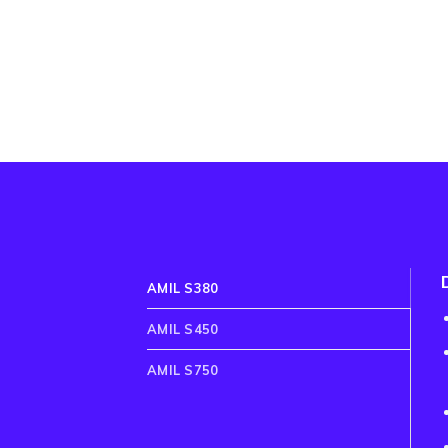
AMIL S380
AMIL S450
AMIL S750