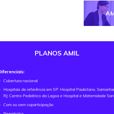
AM
PLANOS AMIL
Diferenciais:
Cobertura nacional
Hospitais de referência em SP: Hospital Paulistano, Samarit
RJ: Centro Pediátrico da Lagoa e Hospital e Maternidade San
Com ou sem coparticipação
Reembolso