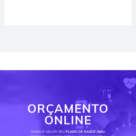
ORÇAMENTO
ONLINE
SAIBA O VALOR SEU
PLANO DE SAÚDE AMIL
!