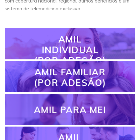
com cobertura nacional, regional, ótimos benefícios e um
sistema de telemedicina exclusivo.
AMIL
INDIVIDUAL
(POR ADESÃO)
AMIL FAMILIAR
(POR ADESÃO)
AMIL PARA MEI
AMIL