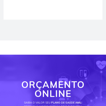
ORÇAMENTO
ONLINE
SAIBA O VALOR SEU
PLANO DE SAÚDE AMIL
!