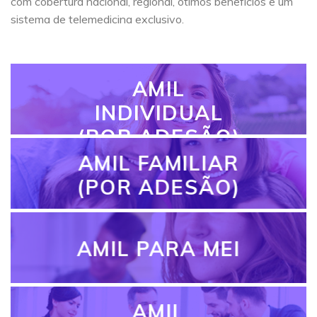
com cobertura nacional, regional, ótimos benefícios e um
sistema de telemedicina exclusivo.
AMIL
INDIVIDUAL
(POR ADESÃO)
AMIL FAMILIAR
(POR ADESÃO)
AMIL PARA MEI
AMIL