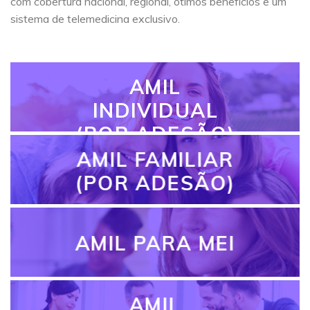
com cobertura nacional, regional, ótimos benefícios e um
sistema de telemedicina exclusivo.
AMIL
INDIVIDUAL
(POR ADESÃO)
AMIL FAMILIAR
(POR ADESÃO)
AMIL PARA MEI
AMIL