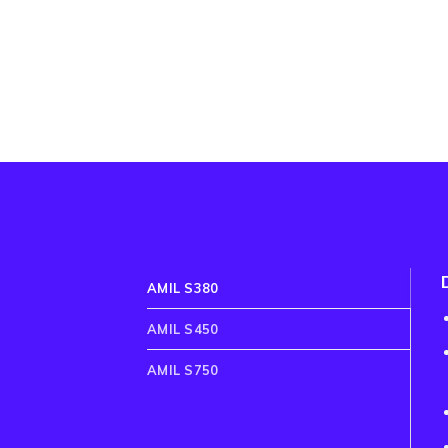
AMIL S380
AMIL S450
AMIL S750