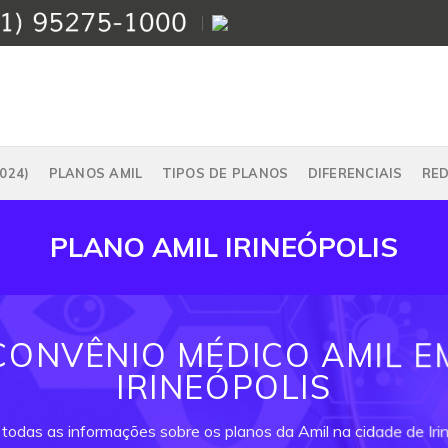
024)
PLANOS AMIL
TIPOS DE PLANOS
DIFERENCIAIS
RE
PLANO AMIL IRINEÓPOLIS
CONVÊNIO MÉDICO AMIL E
IRINEÓPOLIS
 todas as informações sobre os planos da Amil na cidade de Irin