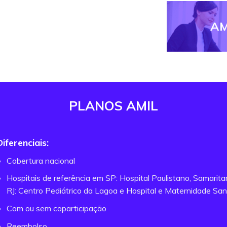
AM
PLANOS AMIL
Diferenciais:
Cobertura nacional
Hospitais de referência em SP: Hospital Paulistano, Samarit
RJ: Centro Pediátrico da Lagoa e Hospital e Maternidade San
Com ou sem coparticipação
Reembolso