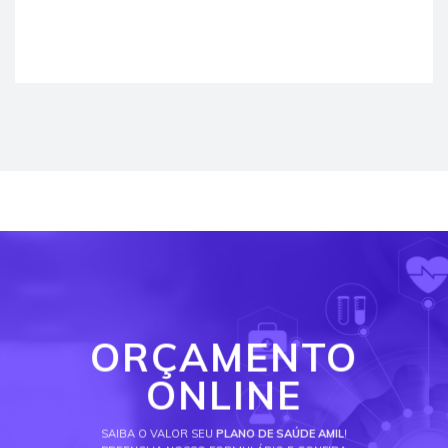
ORÇAMENTO
ONLINE
SAIBA O VALOR SEU
PLANO DE SAÚDE AMIL
!