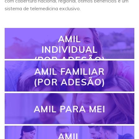
com cobertura nacional, regional, ótimos benefícios e um
sistema de telemedicina exclusivo.
AMIL
INDIVIDUAL
(POR ADESÃO)
AMIL FAMILIAR
(POR ADESÃO)
AMIL PARA MEI
AMIL