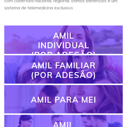
com cobertura nacional, regional, ótimos benefícios e um
sistema de telemedicina exclusivo.
AMIL
INDIVIDUAL
(POR ADESÃO)
AMIL FAMILIAR
(POR ADESÃO)
AMIL PARA MEI
AMIL