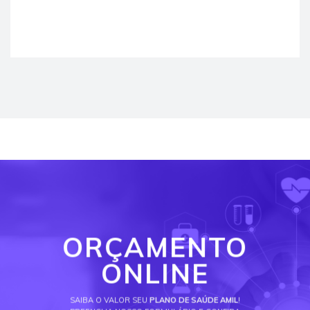
ORÇAMENTO
ONLINE
SAIBA O VALOR SEU
PLANO DE SAÚDE AMIL
!