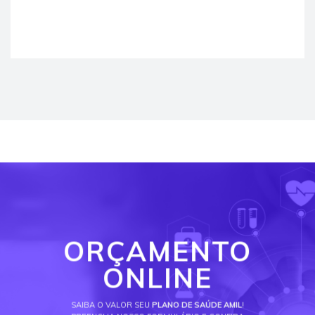
ORÇAMENTO
ONLINE
SAIBA O VALOR SEU
PLANO DE SAÚDE AMIL
!