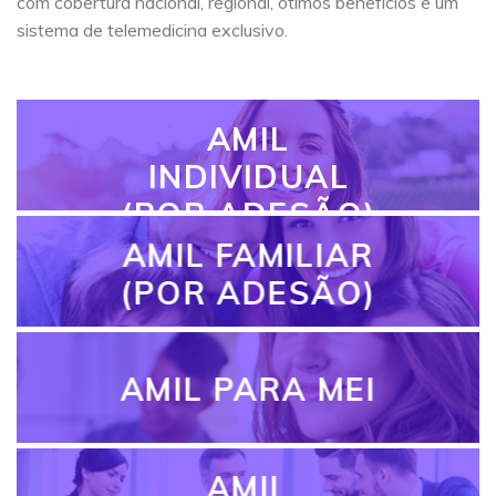
com cobertura nacional, regional, ótimos benefícios e um
sistema de telemedicina exclusivo.
AMIL
INDIVIDUAL
(POR ADESÃO)
AMIL FAMILIAR
(POR ADESÃO)
AMIL PARA MEI
AMIL