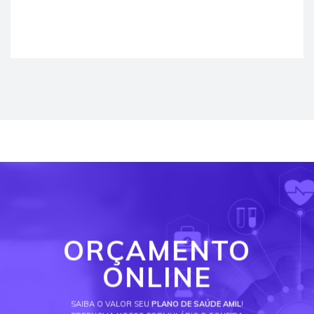
ORÇAMENTO
ONLINE
SAIBA O VALOR SEU
PLANO DE SAÚDE AMIL
!