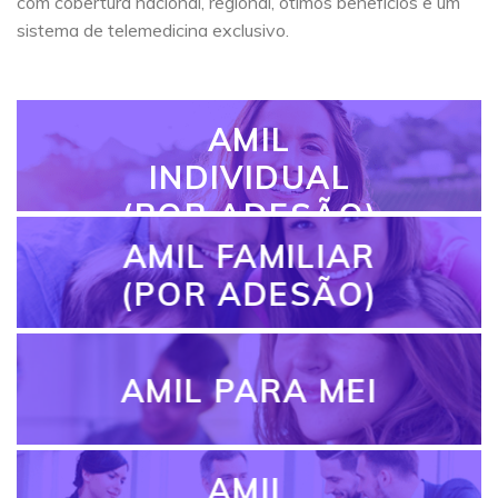
com cobertura nacional, regional, ótimos benefícios e um
sistema de telemedicina exclusivo.
AMIL
INDIVIDUAL
(POR ADESÃO)
AMIL FAMILIAR
(POR ADESÃO)
AMIL PARA MEI
AMIL