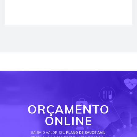
ORÇAMENTO
ONLINE
SAIBA O VALOR SEU
PLANO DE SAÚDE AMIL
!