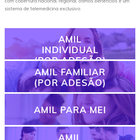
com cobertura nacional, regional, ótimos benefícios e um
sistema de telemedicina exclusivo.
AMIL
INDIVIDUAL
(POR ADESÃO)
AMIL FAMILIAR
(POR ADESÃO)
AMIL PARA MEI
AMIL