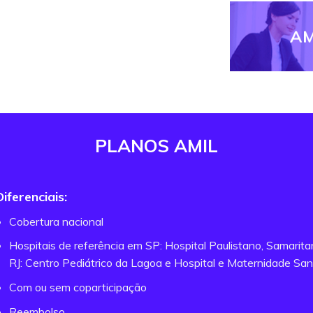
AM
PLANOS AMIL
Diferenciais:
Cobertura nacional
Hospitais de referência em SP: Hospital Paulistano, Samarit
RJ: Centro Pediátrico da Lagoa e Hospital e Maternidade San
Com ou sem coparticipação
Reembolso