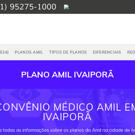
024)
PLANOS AMIL
TIPOS DE PLANOS
DIFERENCIAIS
RE
PLANO AMIL IVAIPORÃ
CONVÊNIO MÉDICO AMIL E
IVAIPORÃ
a todas as informações sobre os planos da Amil na cidade de Iv