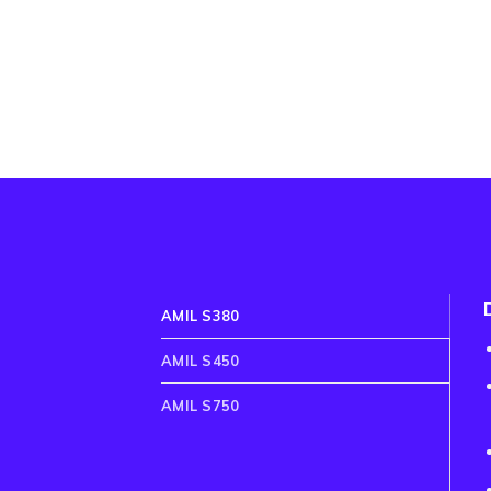
AMIL S380
AMIL S450
AMIL S750