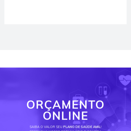
ORÇAMENTO
ONLINE
SAIBA O VALOR SEU
PLANO DE SAÚDE AMIL
!