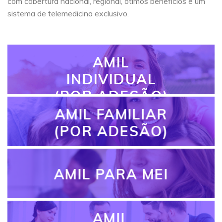
com cobertura nacional, regional, ótimos benefícios e um
sistema de telemedicina exclusivo.
AMIL
INDIVIDUAL
(POR ADESÃO)
AMIL FAMILIAR
(POR ADESÃO)
AMIL PARA MEI
AMIL