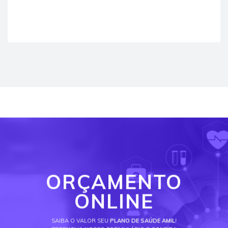
ORÇAMENTO
ONLINE
SAIBA O VALOR SEU
PLANO DE SAÚDE AMIL
!