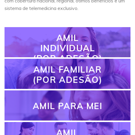
com cobertura nacional, regional, ótimos benefícios e um
sistema de telemedicina exclusivo.
AMIL
INDIVIDUAL
(POR ADESÃO)
AMIL FAMILIAR
(POR ADESÃO)
AMIL PARA MEI
AMIL