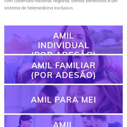
com cobertura nacional, regional, ótimos benefícios e um
sistema de telemedicina exclusivo.
AMIL
INDIVIDUAL
(POR ADESÃO)
AMIL FAMILIAR
(POR ADESÃO)
AMIL PARA MEI
AMIL