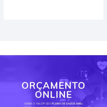
ORÇAMENTO
ONLINE
SAIBA O VALOR SEU
PLANO DE SAÚDE AMIL
!