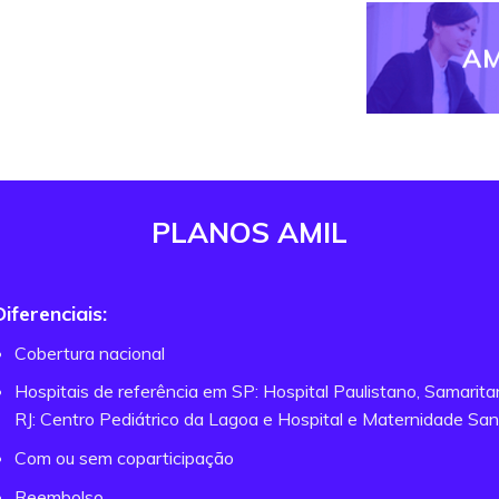
AM
PLANOS AMIL
Diferenciais:
Cobertura nacional
Hospitais de referência em SP: Hospital Paulistano, Samarit
RJ: Centro Pediátrico da Lagoa e Hospital e Maternidade San
Com ou sem coparticipação
Reembolso