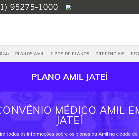
024)
PLANOS AMIL
TIPOS DE PLANOS
DIFERENCIAIS
RE
PLANO AMIL JATEÍ
CONVÊNIO MÉDICO AMIL E
JATEÍ
ira todas as informações sobre os planos da Amil na cidade de J