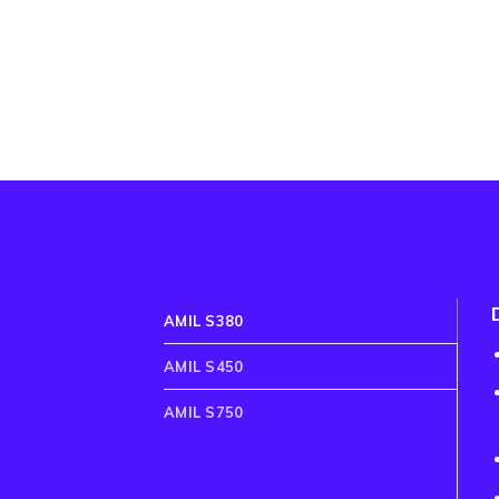
AMIL S380
AMIL S450
AMIL S750