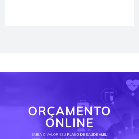
ORÇAMENTO
ONLINE
SAIBA O VALOR SEU
PLANO DE SAÚDE AMIL
!