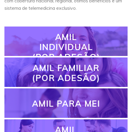
com cobertura nacional, regional, ótimos benefícios e um
sistema de telemedicina exclusivo.
AMIL
INDIVIDUAL
(POR ADESÃO)
AMIL FAMILIAR
(POR ADESÃO)
AMIL PARA MEI
AMIL