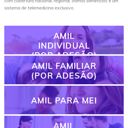
com cobertura nacional, regional, ótimos benefícios e um
sistema de telemedicina exclusivo.
AMIL
INDIVIDUAL
(POR ADESÃO)
AMIL FAMILIAR
(POR ADESÃO)
AMIL PARA MEI
AMIL