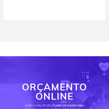
ORÇAMENTO
ONLINE
SAIBA O VALOR SEU
PLANO DE SAÚDE AMIL
!