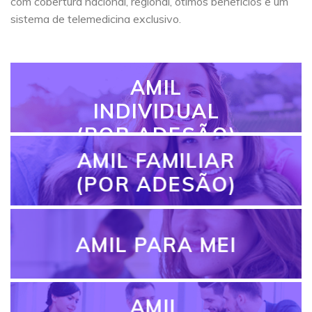
com cobertura nacional, regional, ótimos benefícios e um
sistema de telemedicina exclusivo.
AMIL
INDIVIDUAL
(POR ADESÃO)
AMIL FAMILIAR
(POR ADESÃO)
AMIL PARA MEI
AMIL