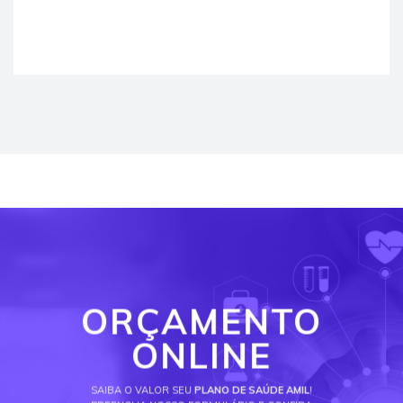
ORÇAMENTO
ONLINE
SAIBA O VALOR SEU
PLANO DE SAÚDE AMIL
!