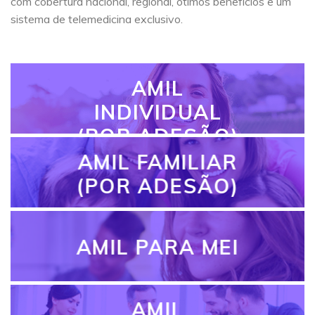
com cobertura nacional, regional, ótimos benefícios e um
sistema de telemedicina exclusivo.
AMIL
INDIVIDUAL
(POR ADESÃO)
AMIL FAMILIAR
(POR ADESÃO)
AMIL PARA MEI
AMIL