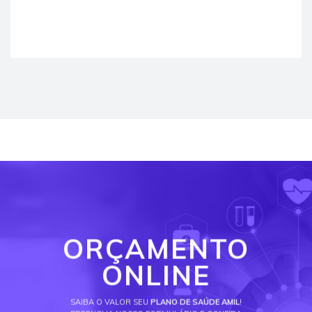
ORÇAMENTO
ONLINE
SAIBA O VALOR SEU
PLANO DE SAÚDE AMIL
!