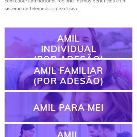
com cobertura nacional, regional, ótimos benefícios e um
sistema de telemedicina exclusivo.
AMIL
INDIVIDUAL
(POR ADESÃO)
AMIL FAMILIAR
(POR ADESÃO)
AMIL PARA MEI
AMIL