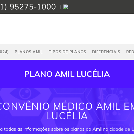
024)
PLANOS AMIL
TIPOS DE PLANOS
DIFERENCIAIS
RE
PLANO AMIL LUCÉLIA
CONVÊNIO MÉDICO AMIL E
LUCÉLIA
ra todas as informações sobre os planos da Amil na cidade de Lu