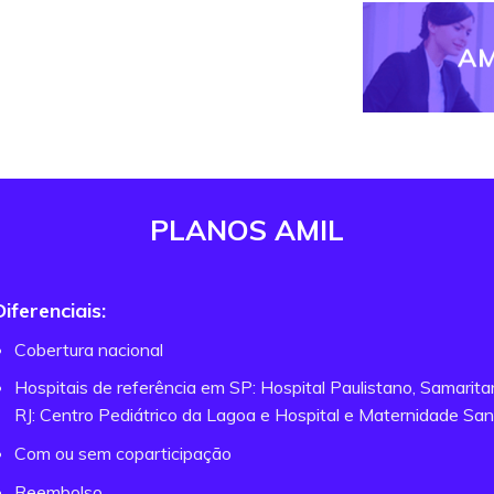
AM
PLANOS AMIL
Diferenciais:
Cobertura nacional
Hospitais de referência em SP: Hospital Paulistano, Samarit
RJ: Centro Pediátrico da Lagoa e Hospital e Maternidade San
Com ou sem coparticipação
Reembolso