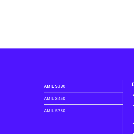
AMIL S380
AMIL S450
AMIL S750