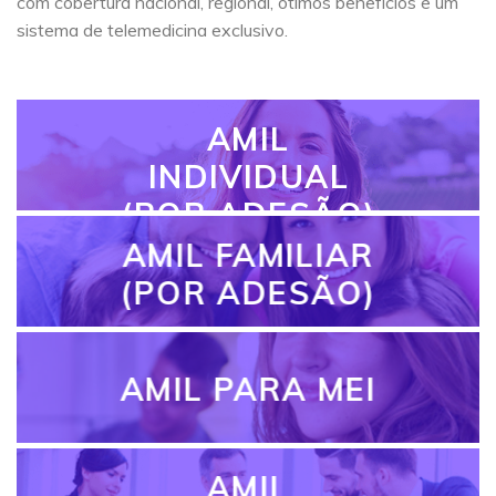
com cobertura nacional, regional, ótimos benefícios e um
sistema de telemedicina exclusivo.
AMIL
INDIVIDUAL
(POR ADESÃO)
AMIL FAMILIAR
(POR ADESÃO)
AMIL PARA MEI
AMIL