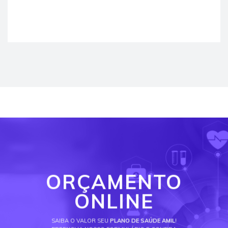
ORÇAMENTO
ONLINE
SAIBA O VALOR SEU
PLANO DE SAÚDE AMIL
!