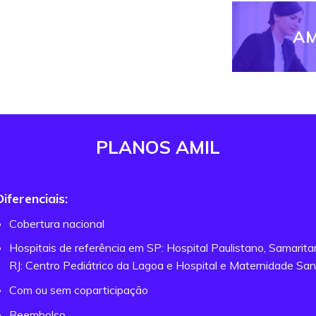
AM
PLANOS AMIL
Diferenciais:
Cobertura nacional
Hospitais de referência em SP: Hospital Paulistano, Samarit
RJ: Centro Pediátrico da Lagoa e Hospital e Maternidade San
Com ou sem coparticipação
Reembolso