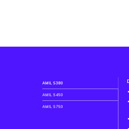
AMIL S380
AMIL S450
AMIL S750