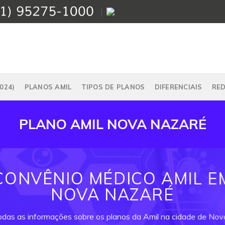
024)
PLANOS AMIL
TIPOS DE PLANOS
DIFERENCIAIS
RE
PLANO AMIL NOVA NAZARÉ
CONVÊNIO MÉDICO AMIL E
NOVA NAZARÉ
todas as informações sobre os planos da Amil na cidade de Nov