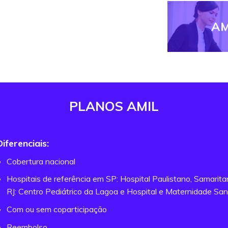
AM
PLANOS AMIL
Diferenciais:
Cobertura nacional
Hospitais de referência em SP: Hospital Paulistano, Samarit
RJ: Centro Pediátrico da Lagoa e Hospital e Maternidade San
Com ou sem coparticipação
Reembolso