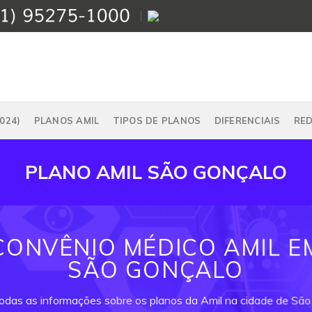
024)
PLANOS AMIL
TIPOS DE PLANOS
DIFERENCIAIS
RE
PLANO AMIL SÃO GONÇALO
CONVÊNIO MÉDICO AMIL E
SÃO GONÇALO
todas as informações sobre os planos da Amil na cidade de São