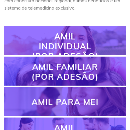
com cobertura nacional, regional, ótimos benefícios e um
sistema de telemedicina exclusivo.
AMIL
INDIVIDUAL
(POR ADESÃO)
AMIL FAMILIAR
(POR ADESÃO)
AMIL PARA MEI
AMIL