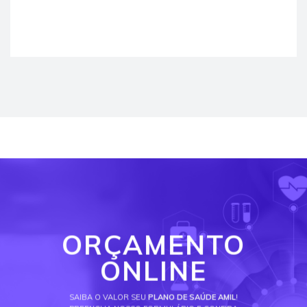
ORÇAMENTO
ONLINE
SAIBA O VALOR SEU
PLANO DE SAÚDE AMIL
!