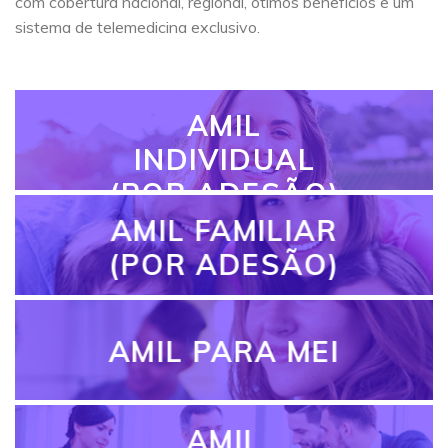
com cobertura nacional, regional, ótimos benefícios e um
sistema de telemedicina exclusivo.
AMIL
INDIVIDUAL
(POR ADESÃO)
AMIL FAMILIAR
(POR ADESÃO)
AMIL PARA MEI
AMIL