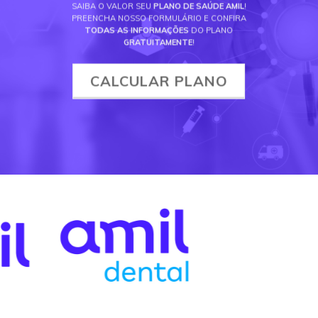
SAIBA O VALOR SEU
PLANO DE SAÚDE AMIL
!
PREENCHA NOSSO FORMULÁRIO E CONFIRA
TODAS AS INFORMAÇÕES
DO PLANO
GRATUITAMENTE
!
CALCULAR PLANO