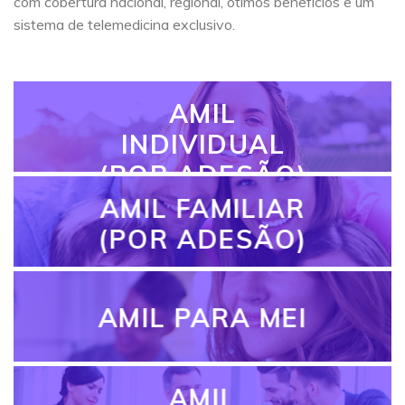
com cobertura nacional, regional, ótimos benefícios e um
sistema de telemedicina exclusivo.
AMIL
INDIVIDUAL
(POR ADESÃO)
AMIL FAMILIAR
(POR ADESÃO)
AMIL PARA MEI
AMIL