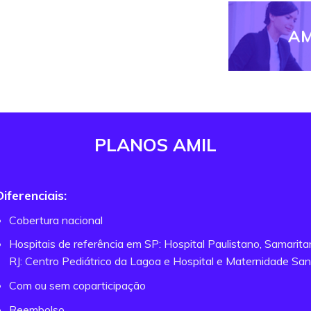
AM
PLANOS AMIL
Diferenciais:
Cobertura nacional
Hospitais de referência em SP: Hospital Paulistano, Samarit
RJ: Centro Pediátrico da Lagoa e Hospital e Maternidade San
Com ou sem coparticipação
Reembolso