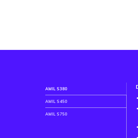
AMIL S380
AMIL S450
AMIL S750