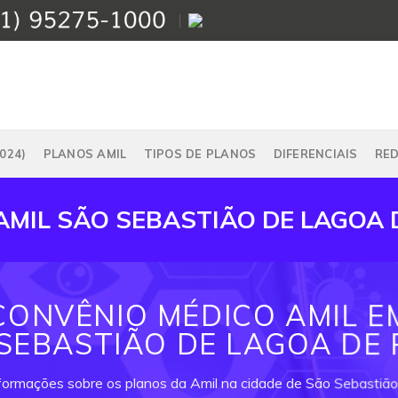
024)
PLANOS AMIL
TIPOS DE PLANOS
DIFERENCIAIS
RE
AMIL SÃO SEBASTIÃO DE LAGOA 
CONVÊNIO MÉDICO AMIL E
SEBASTIÃO DE LAGOA DE
nformações sobre os planos da Amil na cidade de São Sebastiã