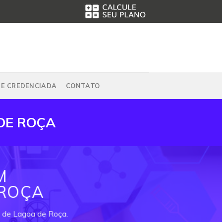
DE CREDENCIADA
CONTATO
DE ROÇA
M
 ROÇA
o de Lagoa de Roça.