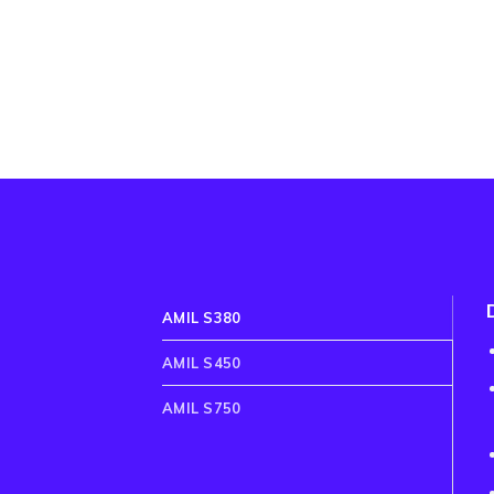
AMIL S380
AMIL S450
AMIL S750