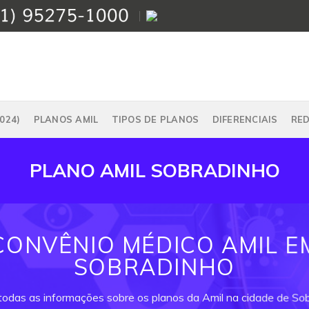
024)
PLANOS AMIL
TIPOS DE PLANOS
DIFERENCIAIS
RE
PLANO AMIL SOBRADINHO
CONVÊNIO MÉDICO AMIL E
SOBRADINHO
todas as informações sobre os planos da Amil na cidade de So