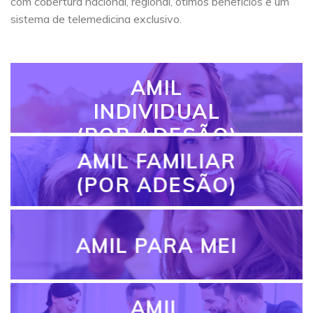
com cobertura nacional, regional, ótimos benefícios e um
sistema de telemedicina exclusivo.
AMIL
INDIVIDUAL
(POR ADESÃO)
AMIL FAMILIAR
(POR ADESÃO)
AMIL PARA MEI
AMIL