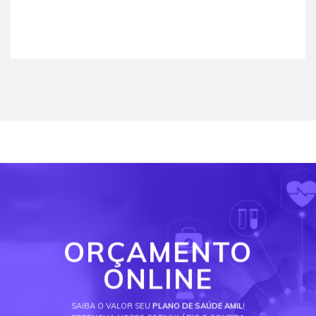
ORÇAMENTO
ONLINE
SAIBA O VALOR SEU
PLANO DE SAÚDE AMIL
!