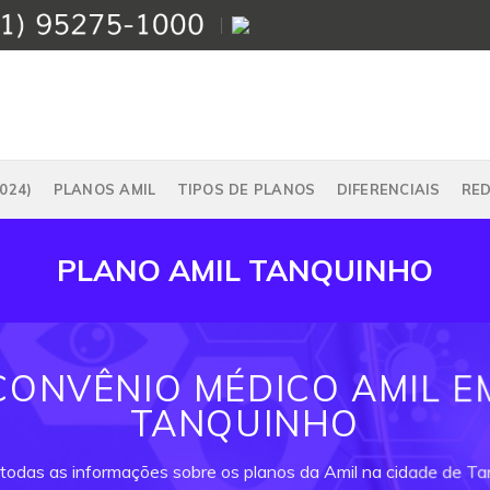
024)
PLANOS AMIL
TIPOS DE PLANOS
DIFERENCIAIS
RE
PLANO AMIL TANQUINHO
CONVÊNIO MÉDICO AMIL E
TANQUINHO
 todas as informações sobre os planos da Amil na cidade de Ta