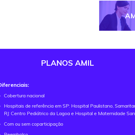
AM
PLANOS AMIL
Diferenciais:
Cobertura nacional
Hospitais de referência em SP: Hospital Paulistano, Samarit
RJ: Centro Pediátrico da Lagoa e Hospital e Maternidade San
Com ou sem coparticipação
Reembolso