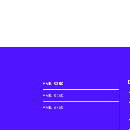
AMIL S380
AMIL S450
AMIL S750