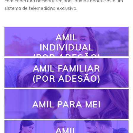
com cobertura nacional, regional, ótimos benefícios e um
sistema de telemedicina exclusivo.
AMIL
INDIVIDUAL
(POR ADESÃO)
AMIL FAMILIAR
(POR ADESÃO)
AMIL PARA MEI
AMIL