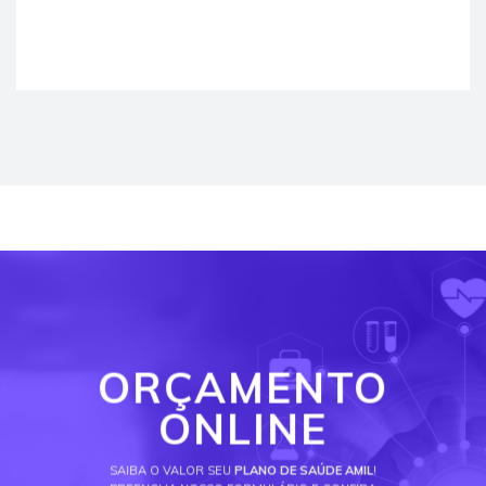
ORÇAMENTO
ONLINE
SAIBA O VALOR SEU
PLANO DE SAÚDE AMIL
!