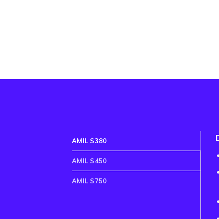
AMIL S380
AMIL S450
AMIL S750