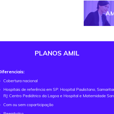
AM
PLANOS AMIL
Diferenciais:
Cobertura nacional
Hospitais de referência em SP: Hospital Paulistano, Samarit
RJ: Centro Pediátrico da Lagoa e Hospital e Maternidade San
Com ou sem coparticipação
Reembolso