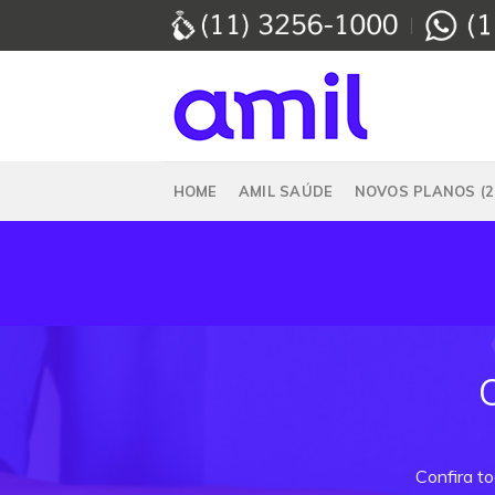
Skip
to
content
HOME
AMIL SAÚDE
NOVOS PLANOS (2
Confira t