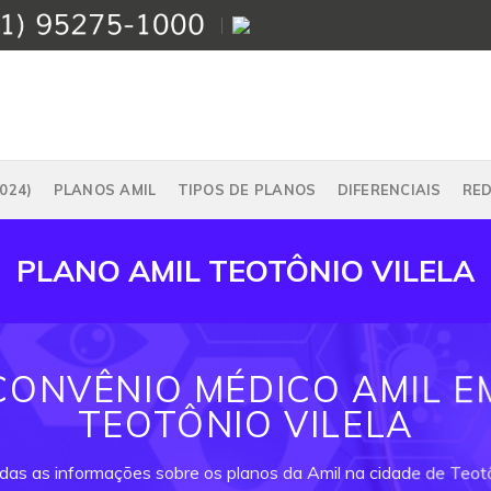
024)
PLANOS AMIL
TIPOS DE PLANOS
DIFERENCIAIS
RE
PLANO AMIL TEOTÔNIO VILELA
CONVÊNIO MÉDICO AMIL E
TEOTÔNIO VILELA
odas as informações sobre os planos da Amil na cidade de Teotôn