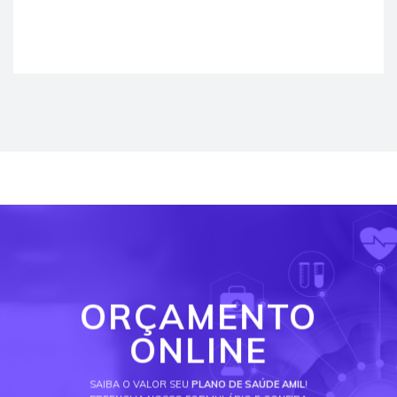
ORÇAMENTO
ONLINE
SAIBA O VALOR SEU
PLANO DE SAÚDE AMIL
!