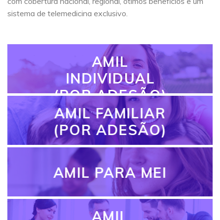
com cobertura nacional, regional, ótimos benefícios e um
sistema de telemedicina exclusivo.
AMIL
INDIVIDUAL
(POR ADESÃO)
AMIL FAMILIAR
(POR ADESÃO)
AMIL PARA MEI
AMIL