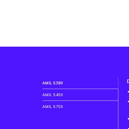
AMIL S380
AMIL S450
AMIL S750