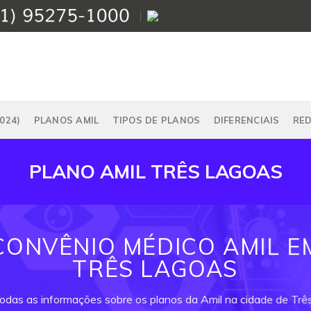
024)
PLANOS AMIL
TIPOS DE PLANOS
DIFERENCIAIS
RE
PLANO AMIL TRÊS LAGOAS
CONVÊNIO MÉDICO AMIL E
TRÊS LAGOAS
todas as informações sobre os planos da Amil na cidade de Trê