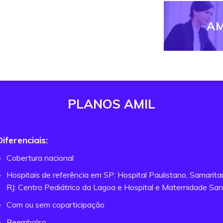
AM
PLANOS AMIL
Diferenciais:
Cobertura nacional
Hospitais de referência em SP: Hospital Paulistano, Samarit
RJ: Centro Pediátrico da Lagoa e Hospital e Maternidade San
Com ou sem coparticipação
Reembolso