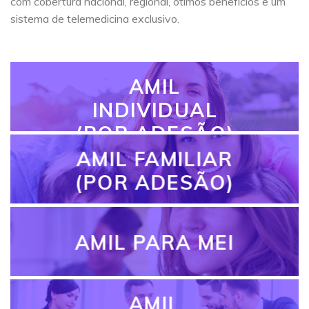
com cobertura nacional, regional, ótimos benefícios e um
sistema de telemedicina exclusivo.
AMIL
INDIVIDUAL
(POR ADESÃO)
AMIL FAMILIAR
(POR ADESÃO)
AMIL PARA MEI
AMIL