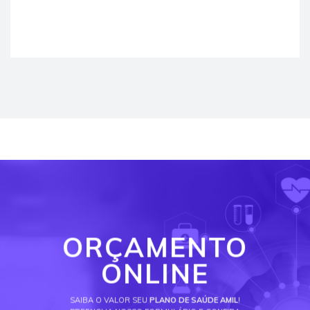
ORÇAMENTO
ONLINE
SAIBA O VALOR SEU
PLANO DE SAÚDE AMIL
!