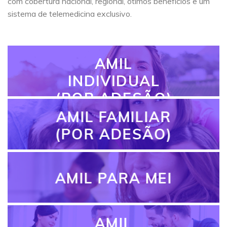
com cobertura nacional, regional, ótimos benefícios e um
sistema de telemedicina exclusivo.
AMIL
INDIVIDUAL
(POR ADESÃO)
AMIL FAMILIAR
(POR ADESÃO)
AMIL PARA MEI
AMIL