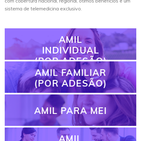
com cobertura nacional, regional, ótimos benefícios e um
sistema de telemedicina exclusivo.
AMIL
INDIVIDUAL
(POR ADESÃO)
AMIL FAMILIAR
(POR ADESÃO)
AMIL PARA MEI
AMIL