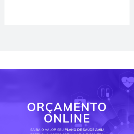
ORÇAMENTO
ONLINE
SAIBA O VALOR SEU
PLANO DE SAÚDE AMIL
!