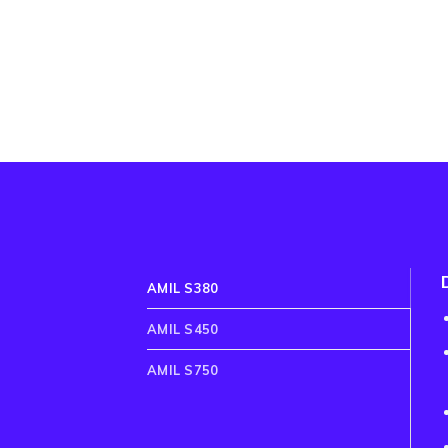
AMIL S380
AMIL S450
AMIL S750