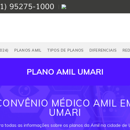
024)
PLANOS AMIL
TIPOS DE PLANOS
DIFERENCIAIS
RE
PLANO AMIL UMARI
CONVÊNIO MÉDICO AMIL E
UMARI
ra todas as informações sobre os planos da Amil na cidade de 