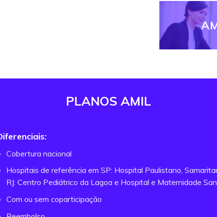
AM
PLANOS AMIL
Diferenciais:
Cobertura nacional
Hospitais de referência em SP: Hospital Paulistano, Samarit
RJ: Centro Pediátrico da Lagoa e Hospital e Maternidade San
Com ou sem coparticipação
Reembolso