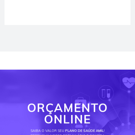
ORÇAMENTO
ONLINE
SAIBA O VALOR SEU
PLANO DE SAÚDE AMIL
!