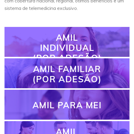
com cobertura nacional, regional, ótimos benefícios e um
sistema de telemedicina exclusivo.
AMIL
INDIVIDUAL
(POR ADESÃO)
AMIL FAMILIAR
(POR ADESÃO)
AMIL PARA MEI
AMIL